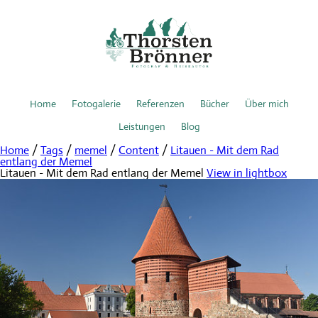
Home
Fotogalerie
Referenzen
Bücher
Über mich
Leistungen
Blog
Home
/
Tags
/
memel
/
Content
/
Litauen - Mit dem Rad
entlang der Memel
Litauen - Mit dem Rad entlang der Memel
View in lightbox