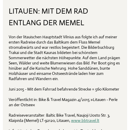
LITAUEN: MIT DEM RAD
ENTLANG DER MEMEL
Von der litauischen Hauptstadt Vilnius aus folgte ich auf meiner
ersten Radreise durch das Baltikum dem Fluss Memel
stromabwärts und war restlos begeistert. Die Bilderbuchburg
Trakai und die Stadt Kaunas bildeten bei schönstem
Sommerwetter die nächsten Höhepunkte. Auf dem Land prägen
Seen, Wälder und weite Blumenwiesen das Bild. Per Boot ging es
hinüber auf die Kurische Nehrung. Hohe Sanddünen, bunte
Holzhäuser und einsame Ostseestrände laden hier zum
Radfahren und Wandern ein.
Juni 2015 - Mit dem Fahrrad befahrende Strecke = 560 Kilometer
Veröffentlicht in: Bike & Travel Magazin 4/2015 »Litauen - Perle
an der Ostsee«
Radreiseveranstalter: Baltic Bike Travel, Naujoji Uosto Str. 3,
Klaipėda (Memel) LT-92120, Litauen,
www.bbtravel.lt