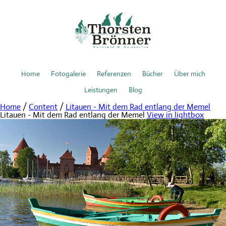
Home
Fotogalerie
Referenzen
Bücher
Über mich
Leistungen
Blog
Home
/
Content
/
Litauen - Mit dem Rad entlang der Memel
Litauen - Mit dem Rad entlang der Memel
View in lightbox