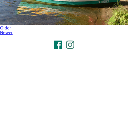
Older
Newer