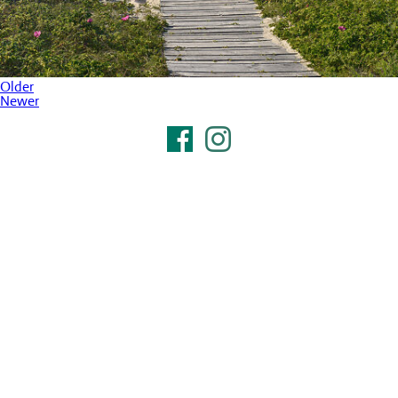
Older
Newer