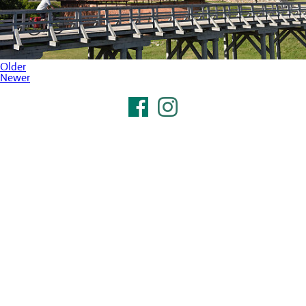
Older
Newer