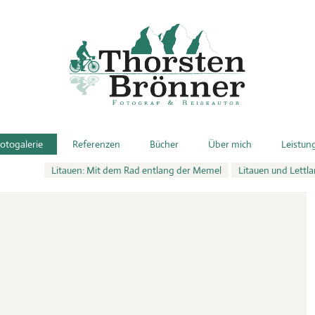
otogalerie
Referenzen
Bücher
Über mich
Leistun
Litauen: Mit dem Rad entlang der Memel
Litauen und Lettl