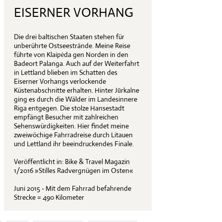
EISERNER VORHANG
Die drei baltischen Staaten stehen für
unberührte Ostseestrände. Meine Reise
führte von Klaipėda gen Norden in den
Badeort Palanga. Auch auf der Weiterfahrt
in Lettland blieben im Schatten des
Eiserner Vorhangs verlockende
Küstenabschnitte erhalten. Hinter Jūrkalne
ging es durch die Wälder im Landesinnere
Riga entgegen. Die stolze Hansestadt
empfängt Besucher mit zahlreichen
Sehenswürdigkeiten. Hier findet meine
zweiwöchige Fahrradreise durch Litauen
und Lettland ihr beeindruckendes Finale.
Veröffentlicht in: Bike & Travel Magazin
1/2016 »Stilles Radvergnügen im Osten«
Juni 2015 - Mit dem Fahrrad befahrende
Strecke = 490 Kilometer
Radreiseveranstalter: Baltic Bike Travel,