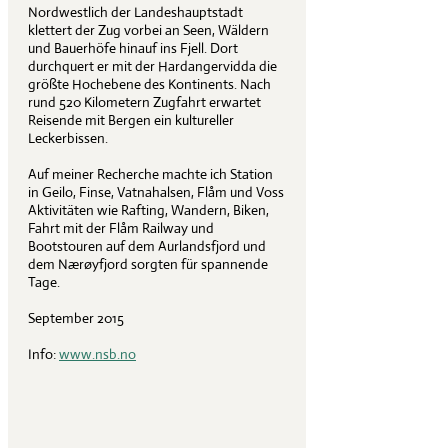
Nordwestlich der Landeshauptstadt
klettert der Zug vorbei an Seen, Wäldern
und Bauerhöfe hinauf ins Fjell. Dort
durchquert er mit der Hardangervidda die
größte Hochebene des Kontinents. Nach
rund 520 Kilometern Zugfahrt erwartet
Reisende mit Bergen ein kultureller
Leckerbissen.
Auf meiner Recherche machte ich Station
in Geilo, Finse, Vatnahalsen, Flåm und Voss
Aktivitäten wie Rafting, Wandern, Biken,
Fahrt mit der Flåm Railway und
Bootstouren auf dem Aurlandsfjord und
dem Nærøyfjord sorgten für spannende
Tage.
September 2015
Info:
www.nsb.no