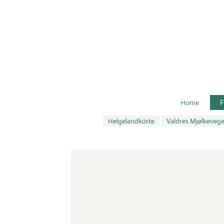
Home
F
Helgelandküste
Valdres Mjølkeveg