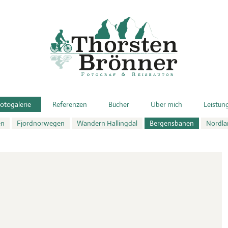
otogalerie
Referenzen
Bücher
Über mich
Leistun
en
Fjordnorwegen
Wandern Hallingdal
Bergensbanen
Nordl